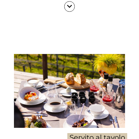
sorridere gli ospiti. Però, non vi aspetta
“soltanto” un delizioso, croccante
panino al miele (tra l’altro, il miele
migliore di Monticolo del mio caro
vicino di casa Helmut), ma invento
delle delizie diverse ogni giorno.
Per non rovinare la sorpresa, non voglio
svelare troppo. Solo una cosa: sarà una
piccola esperienza di gusto.
Servito al tavolo