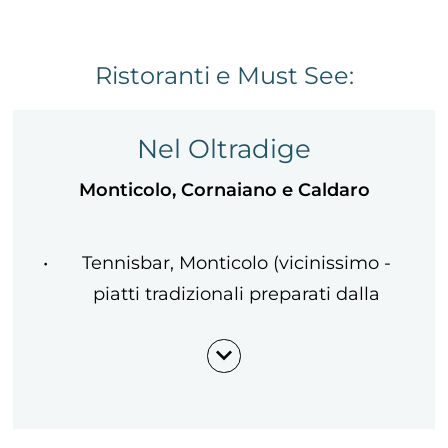
Ristoranti e Must See:
Nel Oltradige
Monticolo, Cornaiano e Caldaro
Tennisbar, Monticolo (vicinissimo -
piatti tradizionali preparati dalla
proprietaria)
Seehotel Sparer, Lago di Monticolo
(direttamente al lago)
Zur Rose, Appiano (ristorante stellato)